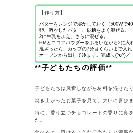
【作り方】
バターをレンジで溶かしておく（500Wで4
卵、溶かしたバター、砂糖をよく混ぜる。
2に牛乳を加え、さらに混ぜる。
HMとココアパウダーをふるいながら3に入
混ざったら、カップの7分目くらいまで入れ
オーブンから出して冷ます。完成＼(^o^)／
**子どもたちの評価**
子どもたちは興奮しながら材料を混ぜた
焼き上がったお菓子を見て、大いに喜び
特に、香り立つチョコレートの香りに鼻
た。
食べると、溶けるような口当たりと濃厚