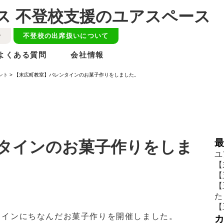
せ
不登校の出席扱いについて
よくある質問
会社情報
ント
>
【末広町教室】バレンタインのお菓子作りをしました。
タインのお菓子作りをしま
ユ
【
【
【
た
【
タインにちなんだお菓子作りを開催しました。