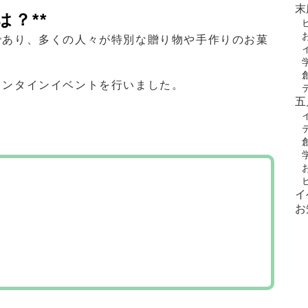
末
？**
であり、多くの人々が特別な贈り物や手作りのお菓
レンタインイベントを行いました。
五
イ
お