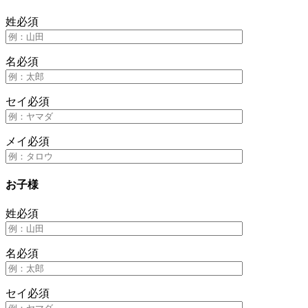
姓
必須
名
必須
セイ
必須
メイ
必須
お子様
姓
必須
名
必須
セイ
必須