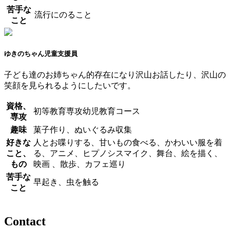
苦手な
流行にのること
こと
ゆきのちゃん
児童支援員
子ども達のお姉ちゃん的存在になり沢山お話したり、沢山の
笑顔を見られるようにしたいです。
資格、
初等教育専攻幼児教育コース
専攻
趣味
菓子作り、ぬいぐるみ収集
好きな
人とお喋りする、甘いもの食べる、かわいい服を着
こと、
る、アニメ、ヒプノシスマイク、舞台、絵を描く、
もの
映画 、散歩、カフェ巡り
苦手な
早起き、虫を触る
こと
Contact