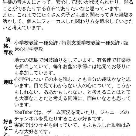
生徒の皆さんにとって、安心して想いが伝えられたり、頼る
ことができたりする存在でありたいなと思っています。
また、これまでにたくさんの子ども達と関わってきた経験を
活かして、個人にフォーカスした関わり方を追求していきた
いと考えています。
資
小学校教諭一種免許 / 特別支援学校教諭一種免許 / 臨
格、
床心理学専攻
専攻
地元の徳島で阿波踊りをしています。有名連で打楽器
を担当していて、毎年お盆の季節には地元でお祭りに
も参加しています。
心理学についての本を読むことも自分の趣味かなと思
趣味
います。目で見てわからない人の心について、こうか
もしれない、ああかもしれない、と考えることはとて
も大事なことだと考える同時に、面白いなとも思って
います。
YouTubeでは、ゲーム実況を聞いたり、ジャニーズの
チャンネルを見たりすることが好きです。
好き
実家ではウサギを飼っていて、もふもふした動物はみ
なこ
んな大好きです。
と、