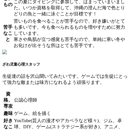
この夏にダイビングに参加して、はまっていまいまし
もの
た。いつか資格を取得して、沖縄の澄んだ海で色とり
どりの魚と一緒に泳ぐことが目標です！
苦いものを食べることが苦手なので、好き嫌いがとて
苦手
も多いです。今も食べられるものを増やすために努力
なこ
しています。
と
寒さや鳥肌が立つ感覚も苦手なので、単純に寒い冬や
お化けが出そうな所はとても苦手です。
ざわ
児童心理スタッフ
生徒達の話を沢山聞いてみたいです。ゲームでは生徒にとっ
て強力な敵または味方になれるよう頑張ります。
資
格、
公認心理師
専攻
趣味
ゲーム、絵を描く
好き
YouTube(芸人の漫才やアカペラなど様々)、ジム、卓
なこ
球、DIY、ゲーム(ストラテジー系が好き)、アニメ、