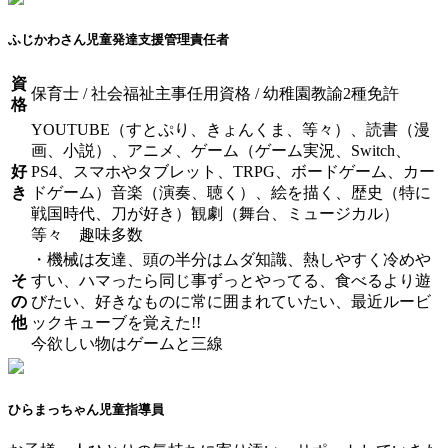
ふじかわさん
児童発達支援管理責任者
資
保育士 / 社会福祉主事任用資格 / 幼稚園教諭2種免許
格
YOUTUBE（すとぷり、きょんくま、等々）、読書（漫
画、小説）、アニメ、ゲーム（ゲーム実況、Switch、
好
PS4、スマホやタブレット、TRPG、ボードゲーム、カー
き
ドゲーム）音楽（演奏、聴く）、絵を描く、歴史（特に
戦国時代、刀が好き）観劇（舞台、ミュージカル）
等々 趣味多数
・機械は友達、頭の半分はムダ知識、熱しやすく冷めや
そ
すい、ハマったら同じ事ずっとやってる、食べるより遊
の
びたい、好きなものに常に囲まれていたい、最近ルービ
他
ックキューブを覚えた!!
今欲しい物はゲームと三線
ひらまっちゃん
児童指導員