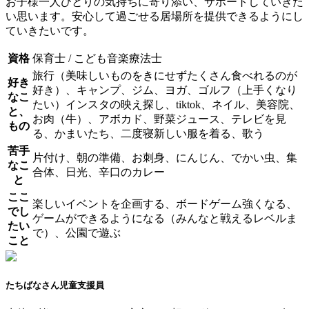
お子様一人ひとりの気持ちに寄り添い、サポートしていきた
い思います。安心して過ごせる居場所を提供できるようにし
ていきたいです。
資格
保育士 / こども音楽療法士
旅行（美味しいものをきにせずたくさん食べれるのが
好き
好き）、キャンプ、ジム、ヨガ、ゴルフ（上手くなり
なこ
たい）インスタの映え探し、tiktok、ネイル、美容院、
と、
お肉（牛）、アボカド、野菜ジュース、テレビを見
もの
る、かまいたち、二度寝新しい服を着る、歌う
苦手
片付け、朝の準備、お刺身、にんじん、でかい虫、集
なこ
合体、日光、辛口のカレー
と
ここ
楽しいイベントを企画する、ボードゲーム強くなる、
でし
ゲームができるようになる（みんなと戦えるレベルま
たい
で）、公園で遊ぶ
こと
たちばなさん
児童支援員