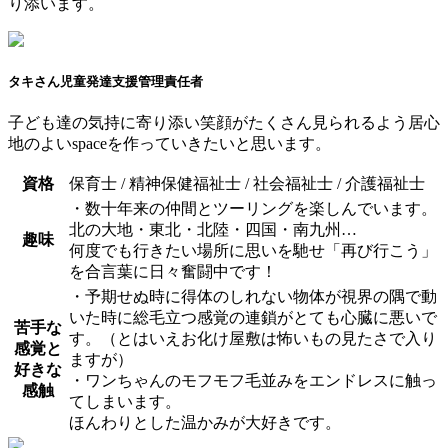
り添います。
タキさん
児童発達支援管理責任者
子ども達の気持に寄り添い笑顔がたくさん見られるよう居心
地のよいspaceを作っていきたいと思います。
資格
保育士 / 精神保健福祉士 / 社会福祉士 / 介護福祉士
・数十年来の仲間とツーリングを楽しんでいます。
北の大地・東北・北陸・四国・南九州…
趣味
何度でも行きたい場所に思いを馳せ「再び行こう」
を合言葉に日々奮闘中です！
・予期せぬ時に得体のしれない物体が視界の隅で動
いた時に総毛立つ感覚の連鎖がとても心臓に悪いで
苦手な
す。（とはいえお化け屋敷は怖いもの見たさで入り
感覚と
ますが）
好きな
・ワンちゃんのモフモフ毛並みをエンドレスに触っ
感触
てしまいます。
ほんわりとした温かみが大好きです。