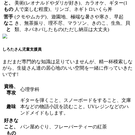
と、
美術(レオナルドやダリが好き)、カラオケ、ギター(1
もの
人で楽しむ程度)、リンゴ、ネギトロいくら丼
苦手
(クモやムカデ)、遊園地、極端な暑さや寒さ、早起
なこ
き、無茶振り、理不尽、マラソン、きのこ、生魚、貝
と
類、ネバネバしたもの(ただし納豆は大丈夫)
しろたさん
児童支援員
まだまだ専門的な知識は足りていませんが、精一杯模索しな
がら、生徒さん達の居心地のいい空間を一緒に作っていきた
いです!
資格、
心理学科
専攻
ギターを弾くこと、スノーボードをすること、文庫
趣味
本などの物語小説を読むこと。UVレジンなどのハ
ンドメイドもします。
好きな
こと、
パン屋めぐり、フレーバーティーの紅茶
もの