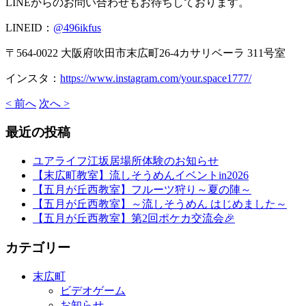
LINEからのお問い合わせもお待ちしております。
LINEID：
@496ikfus
〒564-0022 大阪府吹田市末広町26-4カサリベーラ 311号室
インスタ：
https://www.instagram.com/your.space1777/
< 前へ
次へ >
最近の投稿
ユアライフ江坂居場所体験のお知らせ
【末広町教室】流しそうめんイベントin2026
【五月が丘西教室】フルーツ狩り～夏の陣～
【五月が丘西教室】～流しそうめん はじめました～
【五月が丘西教室】第2回ポケカ交流会🎉
カテゴリー
末広町
ビデオゲーム
お知らせ