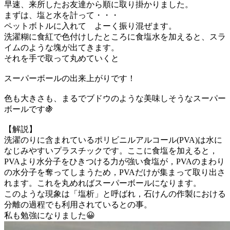
早速、来所したお友達から順に取り掛かりました。
まずは、塩と水を計って・・・
ペットボトルに入れて よーく振り混ぜます。
洗濯糊に食紅で色付けしたところに食塩水を加えると、スラ
イムのような塊が出てきます。
それを手で取って丸めていくと
スーパーボールの出来上がりです！
色も大きさも、まるでブドウのような美味しそうなスーパー
ボールです🍇
【解説】
洗濯のりに含まれているポリビニルアルコール(PVA)は水に
なじみやすいプラスチックです。ここに食塩を加えると，
PVAより水分子をひきつける力が強い食塩が，PVAのまわり
の水分子を奪ってしまうため，PVAだけが集まって取り出さ
れます。これを丸めればスーパーボールになります。
このような現象は「塩析」と呼ばれ，石けんの作製における
分離の過程でも利用されているとの事。
私も勉強になりました😀