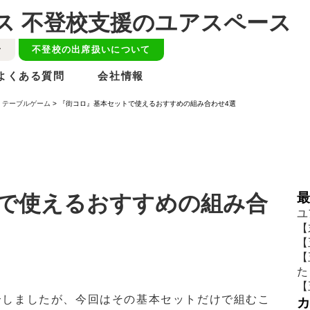
せ
不登校の出席扱いについて
よくある質問
会社情報
>
テーブルゲーム
>
『街コロ』基本セットで使えるおすすめの組み合わせ4選
で使えるおすすめの組み合
ユ
【
【
【
た
【
介しましたが、今回はその基本セットだけで組むこ