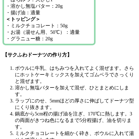
・溶かし無塩バター：20g
・揚げ油：適量
＜トッピング＞
・ミルクチョコレート：50g
・お湯（湯せん用、50℃）：適量
・グラニュー糖：20g
【サクふわドーナツの作り方】
ボウルに牛乳、はちみつを入れてよく混ぜます。さら
にホットケーキミックスを加えてゴムベラでさっくり
と混ぜます。
溶かし無塩バターを加えて混ぜ、ひとまとめにしま
す。
ラップにのせ、5mmほどの厚さに伸ばしてドーナツ型
にくり抜きます。
鍋底から5cm程の揚げ油を注ぎ、170℃に熱します。3
の両面がきつね色になるまで5分程揚げ、油を切りま
す。
ミルクチョコレートを細かく砕き、ボウルに入れて湯