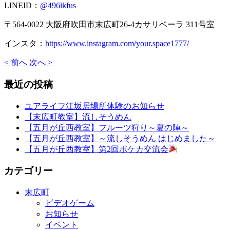
LINEID：
@496ikfus
〒564-0022 大阪府吹田市末広町26-4カサリベーラ 311号室
インスタ：
https://www.instagram.com/your.space1777/
< 前へ
次へ >
最近の投稿
ユアライフ江坂居場所体験のお知らせ
【末広町教室】流しそうめん
【五月が丘西教室】フルーツ狩り～夏の陣～
【五月が丘西教室】～流しそうめん はじめました～
【五月が丘西教室】第2回ポケカ交流会
カテゴリー
末広町
ビデオゲーム
お知らせ
イベント