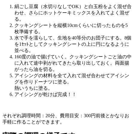
絹ごし豆腐（水切りなしでOK）と白玉粉をよく混ぜ合
わせ、さらにホットケーキミックスを入れてよく混ぜ
る。
クッキングシートを縦横10cmくらいに切ったものを5
枚準備する。
水で手を濡らして、生地を40等分のお団子にする。8個
を1ｾｯﾄとしてクッキングシートの上に円になるように
並べる。
160度の油で揚げていく。クッキングシートごと油の中
に入れて途中剥がれてきたら取り出しておく。両面揚
がったら油を切る。
アイシングの材料を全て入れて混ぜ合わせてアイシン
グを作りドーナツに塗る。
熱いうちに塗る。
アイシングが乾けば完成！！
それぞれ調理時間：20分、費用目安：300円前後とかなりお
手軽に作ることができます。