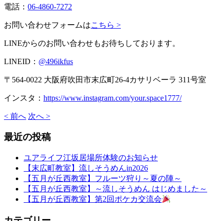
電話：
06-4860-7272
お問い合わせフォームは
こちら >
LINEからのお問い合わせもお待ちしております。
LINEID：
@496ikfus
〒564-0022 大阪府吹田市末広町26-4カサリベーラ 311号室
インスタ：
https://www.instagram.com/your.space1777/
< 前へ
次へ >
最近の投稿
ユアライフ江坂居場所体験のお知らせ
【末広町教室】流しそうめんin2026
【五月が丘西教室】フルーツ狩り～夏の陣～
【五月が丘西教室】～流しそうめん はじめました～
【五月が丘西教室】第2回ポケカ交流会
カテゴリー