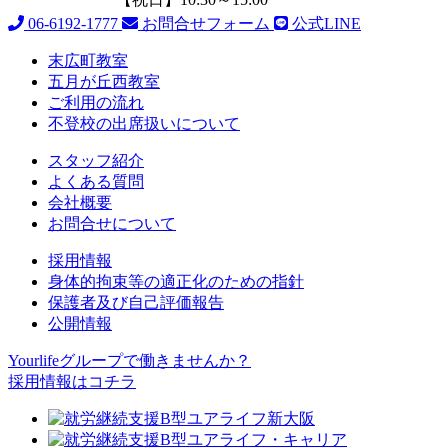
06-6192-1777
お問合せフォーム
公式LINE
末広町教室
五月が丘西教室
ご利用の流れ
不登校の出席扱いについて
スタッフ紹介
よくある質問
会社概要
お問合せについて
採用情報
身体的拘束等の適正化のための指針
保護者及び自己評価報告
公開情報
Yourlifeグループで働きませんか？
採用情報はコチラ