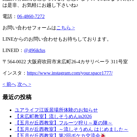
は是非、お気軽にお越し下さいね♪
電話：
06-4860-7272
お問い合わせフォームは
こちら >
LINEからのお問い合わせもお待ちしております。
LINEID：
@496ikfus
〒564-0022 大阪府吹田市末広町26-4カサリベーラ 311号室
インスタ：
https://www.instagram.com/your.space1777/
< 前へ
次へ >
最近の投稿
ユアライフ江坂居場所体験のお知らせ
【末広町教室】流しそうめんin2026
【五月が丘西教室】フルーツ狩り～夏の陣～
【五月が丘西教室】～流しそうめん はじめました～
【五月が丘西教室】第2回ポケカ交流会