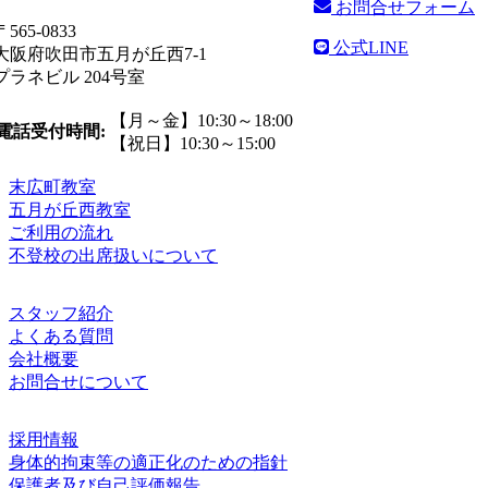
お問合せフォーム
〒565-0833
公式LINE
大阪府吹田市五月が丘西7-1
プラネビル 204号室
【月～金】10:30～18:00
電話受付時間:
【祝日】10:30～15:00
末広町教室
五月が丘西教室
ご利用の流れ
不登校の出席扱いについて
スタッフ紹介
よくある質問
会社概要
お問合せについて
採用情報
身体的拘束等の適正化のための指針
保護者及び自己評価報告