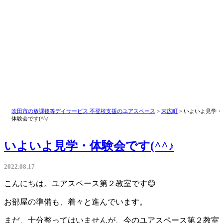
インスタは
コチラから
LINEは
コチラから
吹田市の放課後等デイサービス 不登校支援のユアスペース
>
末広町
>
いよいよ見学・
体験会です(^^♪
いよいよ見学・体験会です(^^♪
2022.08.17
こんにちは。ユアスペース第２教室です😊
お部屋の準備も、着々と進んでいます。
まだ、十分整ってはいませんが、今のユアスペース第２教室