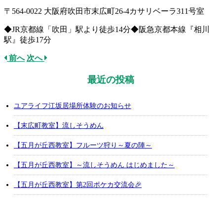
〒564-0022 大阪府吹田市末広町26-4カサリベーラ311号室
◆JR京都線「吹田」駅より徒歩14分◆阪急京都本線『相川
駅』徒歩17分
前へ
次へ
最近の投稿
ユアライフ江坂居場所体験のお知らせ
【末広町教室】流しそうめん
【五月が丘西教室】フルーツ狩り～夏の陣～
【五月が丘西教室】～流しそうめん はじめました～
【五月が丘西教室】第2回ポケカ交流会🎉