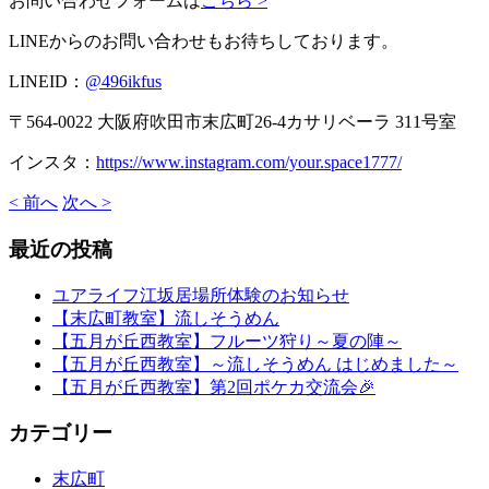
お問い合わせフォームは
こちら >
LINEからのお問い合わせもお待ちしております。
LINEID：
@496ikfus
〒564-0022 大阪府吹田市末広町26-4カサリベーラ 311号室
インスタ：
https://www.instagram.com/your.space1777/
< 前へ
次へ >
最近の投稿
ユアライフ江坂居場所体験のお知らせ
【末広町教室】流しそうめん
【五月が丘西教室】フルーツ狩り～夏の陣～
【五月が丘西教室】～流しそうめん はじめました～
【五月が丘西教室】第2回ポケカ交流会🎉
カテゴリー
末広町