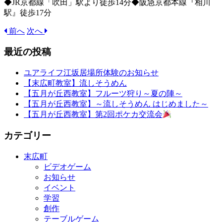
◆JR京都線「吹田」駅より徒歩14分◆阪急京都本線『相川
駅』徒歩17分
前へ
次へ
最近の投稿
ユアライフ江坂居場所体験のお知らせ
【末広町教室】流しそうめん
【五月が丘西教室】フルーツ狩り～夏の陣～
【五月が丘西教室】～流しそうめん はじめました～
【五月が丘西教室】第2回ポケカ交流会
カテゴリー
末広町
ビデオゲーム
お知らせ
イベント
学習
創作
テーブルゲーム