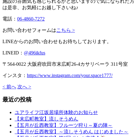
施設の雰囲気も感じられるかと思いますので気になられた方
は是非、お気軽にお越し下さいね♪
電話：
06-4860-7272
お問い合わせフォームは
こちら >
LINEからのお問い合わせもお待ちしております。
LINEID：
@496ikfus
〒564-0022 大阪府吹田市末広町26-4カサリベーラ 311号室
インスタ：
https://www.instagram.com/your.space1777/
< 前へ
次へ >
最近の投稿
ユアライフ江坂居場所体験のお知らせ
【末広町教室】流しそうめん
【五月が丘西教室】フルーツ狩り～夏の陣～
【五月が丘西教室】～流しそうめん はじめました～