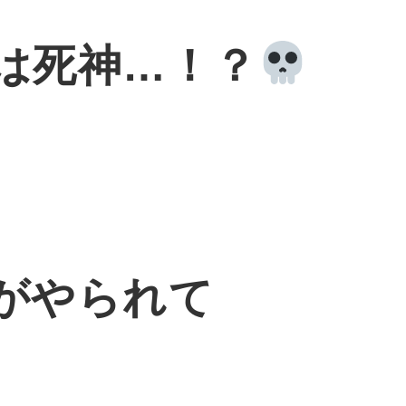
は死神…！？
がやられて