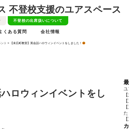
せ
不登校の出席扱いについて
よくある質問
会社情報
ベント
>
【末広町教室】英会話ハロウィンイベントをしました！
ユ
話ハロウィンイベントをし
【
【
【
た
【