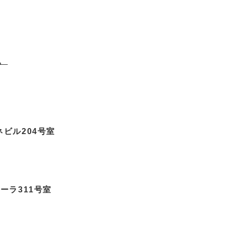
。
ネビル204号室
ベーラ311号室