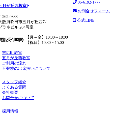
06-6192-1777
五月が丘西教室
お問合せフォーム
〒565-0833
公式LINE
大阪府吹田市五月が丘西7-1
プラネビル 204号室
【月～金】10:30～18:00
電話受付時間:
【祝日】10:30～15:00
末広町教室
五月が丘西教室
ご利用の流れ
不登校の出席扱いについて
スタッフ紹介
よくある質問
会社概要
お問合せについて
採用情報