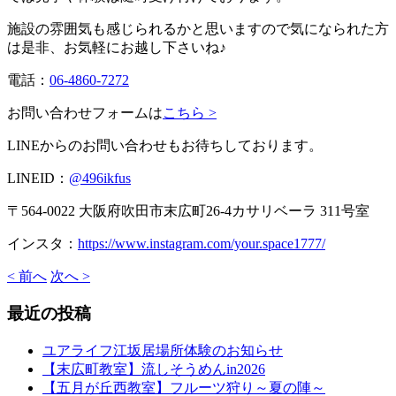
施設の雰囲気も感じられるかと思いますので気になられた方
は是非、お気軽にお越し下さいね♪
電話：
06-4860-7272
お問い合わせフォームは
こちら >
LINEからのお問い合わせもお待ちしております。
LINEID：
@496ikfus
〒564-0022 大阪府吹田市末広町26-4カサリベーラ 311号室
インスタ：
https://www.instagram.com/your.space1777/
< 前へ
次へ >
最近の投稿
ユアライフ江坂居場所体験のお知らせ
【末広町教室】流しそうめんin2026
【五月が丘西教室】フルーツ狩り～夏の陣～