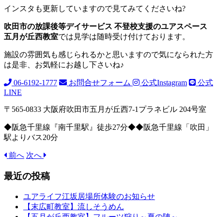
インスタも更新していますので見てみてくださいね?
吹田市の放課後等デイサービス 不登校支援のユアスペース
五月が丘西教室
では見学は随時受け付けております。
施設の雰囲気も感じられるかと思いますので気になられた方
は是非、お気軽にお越し下さいね♪
06-6192-1777
お問合せフォーム
公式Instagram
公式
LINE
〒565-0833 大阪府吹田市五月が丘西7-1プラネビル 204号室
◆阪急千里線『南千里駅』徒歩27分◆◆阪急千里線「吹田」
駅よりバス20分
前へ
次へ
最近の投稿
ユアライフ江坂居場所体験のお知らせ
【末広町教室】流しそうめん
【五月が丘西教室】フルーツ狩り～夏の陣～