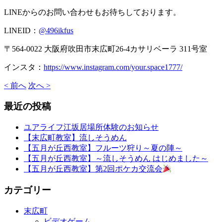
LINEからのお問い合わせもお待ちしております。
LINEID：
@496ikfus
〒564-0022 大阪府吹田市末広町26-4カサリベーラ 311号室
インスタ：
https://www.instagram.com/your.space1777/
< 前へ
次へ >
最近の投稿
ユアライフ江坂居場所体験のお知らせ
【末広町教室】流しそうめん
【五月が丘西教室】フルーツ狩り～夏の陣～
【五月が丘西教室】～流しそうめん はじめました～
【五月が丘西教室】第2回ポケカ交流会
カテゴリー
末広町
ビデオゲーム