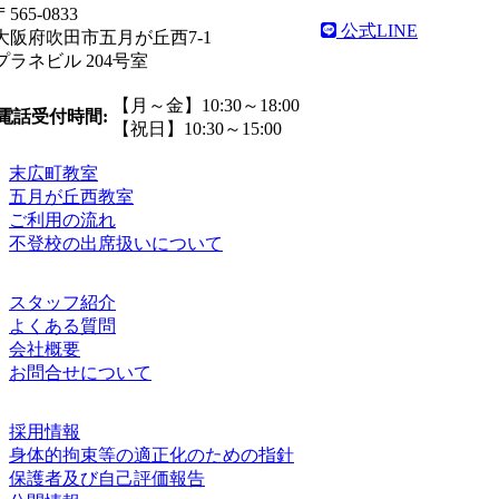
〒565-0833
公式LINE
大阪府吹田市五月が丘西7-1
プラネビル 204号室
【月～金】10:30～18:00
電話受付時間:
【祝日】10:30～15:00
末広町教室
五月が丘西教室
ご利用の流れ
不登校の出席扱いについて
スタッフ紹介
よくある質問
会社概要
お問合せについて
採用情報
身体的拘束等の適正化のための指針
保護者及び自己評価報告