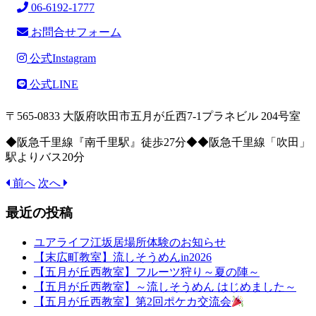
06-6192-1777
お問合せフォーム
公式Instagram
公式LINE
〒565-0833 大阪府吹田市五月が丘西7-1プラネビル 204号室
◆阪急千里線『南千里駅』徒歩27分◆◆阪急千里線「吹田」
駅よりバス20分
前へ
次へ
最近の投稿
ユアライフ江坂居場所体験のお知らせ
【末広町教室】流しそうめんin2026
【五月が丘西教室】フルーツ狩り～夏の陣～
【五月が丘西教室】～流しそうめん はじめました～
【五月が丘西教室】第2回ポケカ交流会