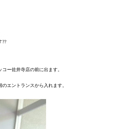
??
ッコー佐井寺店の前に出ます。
階のエントランスから入れます。