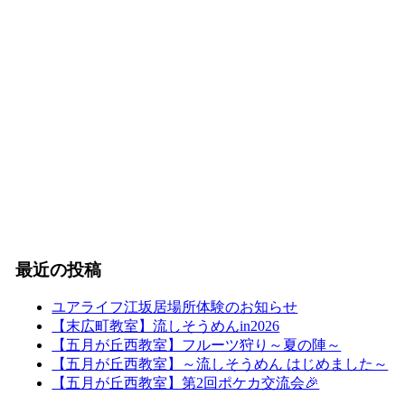
最近の投稿
ユアライフ江坂居場所体験のお知らせ
【末広町教室】流しそうめんin2026
【五月が丘西教室】フルーツ狩り～夏の陣～
【五月が丘西教室】～流しそうめん はじめました～
【五月が丘西教室】第2回ポケカ交流会🎉