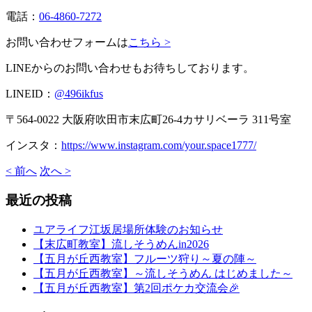
電話：
06-4860-7272
お問い合わせフォームは
こちら >
LINEからのお問い合わせもお待ちしております。
LINEID：
@496ikfus
〒564-0022 大阪府吹田市末広町26-4カサリベーラ 311号室
インスタ：
https://www.instagram.com/your.space1777/
< 前へ
次へ >
最近の投稿
ユアライフ江坂居場所体験のお知らせ
【末広町教室】流しそうめんin2026
【五月が丘西教室】フルーツ狩り～夏の陣～
【五月が丘西教室】～流しそうめん はじめました～
【五月が丘西教室】第2回ポケカ交流会🎉