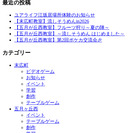
最近の投稿
ユアライフ江坂居場所体験のお知らせ
【末広町教室】流しそうめんin2026
【五月が丘西教室】フルーツ狩り～夏の陣～
【五月が丘西教室】～流しそうめん はじめました～
【五月が丘西教室】第2回ポケカ交流会🎉
カテゴリー
末広町
ビデオゲーム
お知らせ
イベント
学習
創作
テーブルゲーム
五月ヶ丘西
イベント
テーブルゲーム
創作