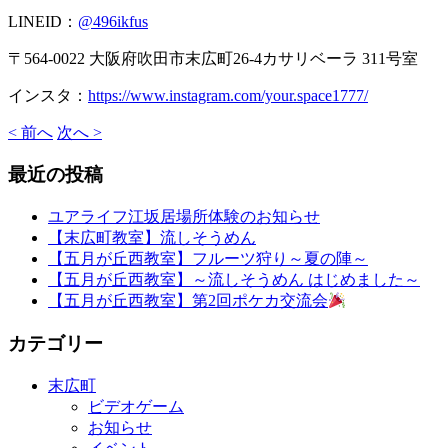
LINEID：
@496ikfus
〒564-0022 大阪府吹田市末広町26-4カサリベーラ 311号室
インスタ：
https://www.instagram.com/your.space1777/
< 前へ
次へ >
最近の投稿
ユアライフ江坂居場所体験のお知らせ
【末広町教室】流しそうめん
【五月が丘西教室】フルーツ狩り～夏の陣～
【五月が丘西教室】～流しそうめん はじめました～
【五月が丘西教室】第2回ポケカ交流会
カテゴリー
末広町
ビデオゲーム
お知らせ