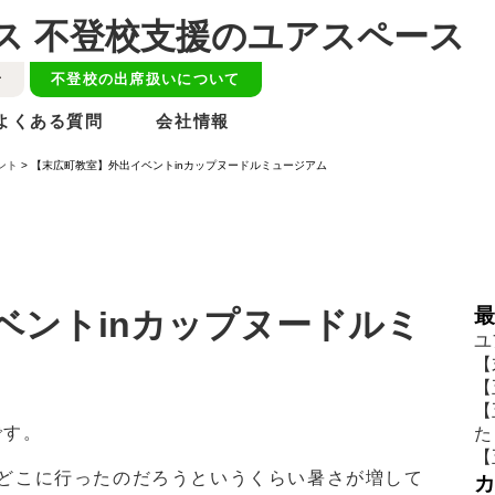
せ
不登校の出席扱いについて
よくある質問
会社情報
ント
>
【末広町教室】外出イベントinカップヌードルミュージアム
ベントinカップヌードルミ
ユ
【
【
【
です。
た
【
はどこに行ったのだろうというくらい暑さが増して