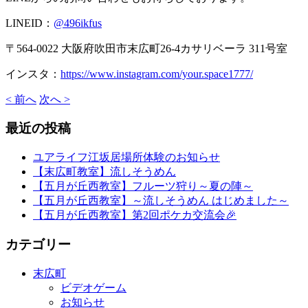
LINEID：
@496ikfus
〒564-0022 大阪府吹田市末広町26-4カサリベーラ 311号室
インスタ：
https://www.instagram.com/your.space1777/
< 前へ
次へ >
最近の投稿
ユアライフ江坂居場所体験のお知らせ
【末広町教室】流しそうめん
【五月が丘西教室】フルーツ狩り～夏の陣～
【五月が丘西教室】～流しそうめん はじめました～
【五月が丘西教室】第2回ポケカ交流会🎉
カテゴリー
末広町
ビデオゲーム
お知らせ